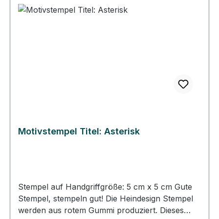
Größe zeigt. Bei der Stempelmontage wird das
Stempelgummi so ausgerichtet, dass das Gummi
genau unter dem Abbild auf dem Klotz klebt. So
können Sie immer gerade und passgenau
stempeln. • Die Heindesign Stempel lassen sich
mit Wasser reinigen, sollten aber schnell
abgetrocknet werden. • Die Heindesign Stempel
sind für Papier und für den Stoffdruck geeignet.
Motivstempel Titel: Asterisk
Stempel auf Handgriffgröße: 5 cm x 5 cm Gute
Stempel, stempeln gut! Die Heindesign Stempel
werden aus rotem Gummi produziert. Dieses