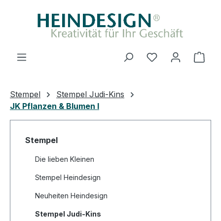
Zum Hauptinhalt springen
Du hast 0 Produ
Ware
Stempel
Stempel Judi-Kins
JK Pflanzen & Blumen I
Stempel
Die lieben Kleinen
Stempel Heindesign
Neuheiten Heindesign
Stempel Judi-Kins