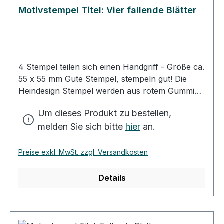
Motivstempel Titel: Vier fallende Blätter
4 Stempel teilen sich einen Handgriff - Größe ca.
55 x 55 mm Gute Stempel, stempeln gut! Die
Heindesign Stempel werden aus rotem Gummi
produziert. Dieses Gummi - das aus natürlichem
Um dieses Produkt zu bestellen,
Kautschuk hergestellt wurde - garantiert einen
melden Sie sich bitte
hier
an.
feinen, detailreichen Abdruck und eine extrem
lange Lebensdauer des Stempels. Das
Stempelmotiv wird mit Hitze und Druck in das
Preise exkl. MwSt. zzgl. Versandkosten
Gummi gepresst (vulkanisiert). Für eine gute
Handhabung der Stempel wird das
Details
Stempelgummi mit einer dämpfenden Schicht auf
einen Griff geklebt. Dieser Griff besteht aus
einem lackierten Buchenholzklötzchen, das das
Motiv in original Größe zeigt. Bei der