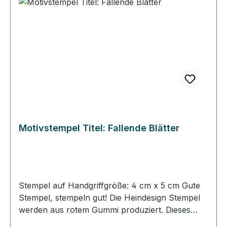
Stempelmontage wird das Stempelgummi so
ausgerichtet, dass das Gummi genau unter dem
Abbild auf dem Klotz klebt. So können Sie immer
gerade und passgenau stempeln. • Die
Heindesign Stempel lassen sich mit Wasser
reinigen, sollten aber schnell abgetrocknet
werden. • Die Heindesign Stempel sind für
Papier und für den Stoffdruck geeignet.
Motivstempel Titel: Fallende Blätter
Stempel auf Handgriffgröße: 4 cm x 5 cm Gute
Stempel, stempeln gut! Die Heindesign Stempel
werden aus rotem Gummi produziert. Dieses
Gummi - das aus natürlichem Kautschuk