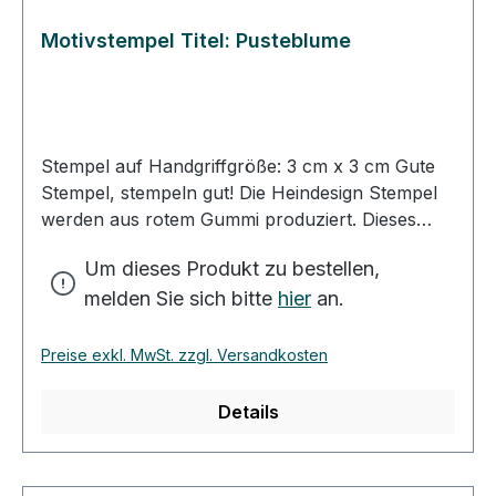
Motivstempel Titel: Pusteblume
Stempel auf Handgriffgröße: 3 cm x 3 cm Gute
Stempel, stempeln gut! Die Heindesign Stempel
werden aus rotem Gummi produziert. Dieses
Gummi - das aus natürlichem Kautschuk
Um dieses Produkt zu bestellen,
hergestellt wurde - garantiert einen feinen,
melden Sie sich bitte
hier
an.
detailreichen Abdruck und eine extrem lange
Lebensdauer des Stempels. Das Stempelmotiv
wird mit Hitze und Druck in das Gummi gepresst
Preise exkl. MwSt. zzgl. Versandkosten
(vulkanisiert). Für eine gute Handhabung der
Stempel wird das Stempelgummi mit einer
Details
dämpfenden Schicht auf einen Griff geklebt.
Dieser Griff besteht aus einem lackierten
Buchenholzklötzchen, das das Motiv in original