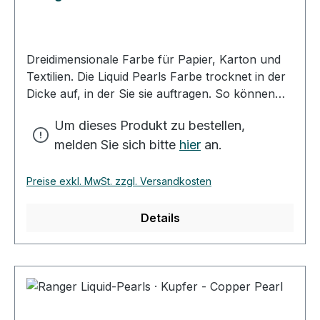
Dreidimensionale Farbe für Papier, Karton und
Textilien. Die Liquid Pearls Farbe trocknet in der
Dicke auf, in der Sie sie auftragen. So können
Sie mit kleinen, dicken Tropfen Ihr Motiv
Um dieses Produkt zu bestellen,
verzieren. Mit der besonders feinen Spitze des
melden Sie sich bitte
hier
an.
Farbfläschchens können Sie dünne Linien und
feine Tropfen auf Ihr Motiv bringen. Mit ein
wenig Wasser verdünnt, erhalten Sie einen
Preise exkl. MwSt. zzgl. Versandkosten
schönen Farbton zum Kolorieren Ihrer
Kartenidee. Die Trockenzeit der Farbe variiert, je
Details
nach Dicke des Farbauftrags und des
Untergrundes. Sie sollten etwa 2-3 Stunden
Trockenzeit einplanen. Zum Verzieren von
Textilien waschen Sie den Stoff vor und lassen
die Farbe vor der ersten Handwäsche 72
Stunden trocknen.