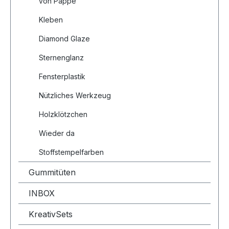
von Pappe
Kleben
Diamond Glaze
Sternenglanz
Fensterplastik
Nützliches Werkzeug
Holzklötzchen
Wieder da
Stoffstempelfarben
Gummitüten
INBOX
KreativSets