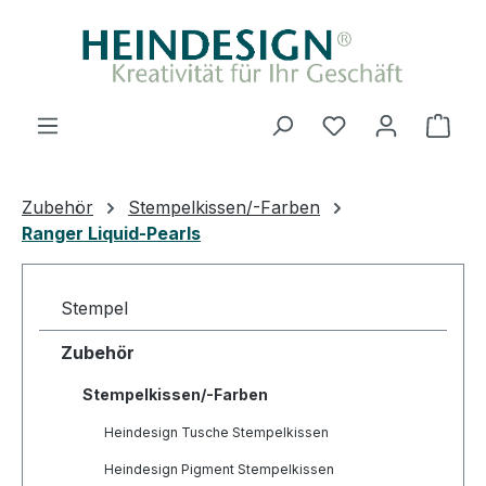
Zum Hauptinhalt springen
Ware
Zubehör
Stempelkissen/-Farben
Ranger Liquid-Pearls
Stempel
Zubehör
Stempelkissen/-Farben
Heindesign Tusche Stempelkissen
Heindesign Pigment Stempelkissen