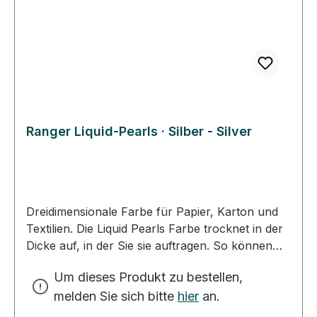
Ranger Liquid-Pearls · Silber - Silver
Dreidimensionale Farbe für Papier, Karton und
Textilien. Die Liquid Pearls Farbe trocknet in der
Dicke auf, in der Sie sie auftragen. So können
Sie mit kleinen, dicken Tropfen Ihr Motiv
Um dieses Produkt zu bestellen,
verzieren. Mit der besonders feinen Spitze des
melden Sie sich bitte
hier
an.
Farbfläschchens können Sie dünne Linien und
feine Tropfen auf Ihr Motiv bringen. Mit ein