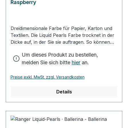
Raspberry
Dreidimensionale Farbe für Papier, Karton und
Textilien. Die Liquid Pearls Farbe trocknet in der
Dicke auf, in der Sie sie auftragen. So können
Sie mit kleinen, dicken Tropfen Ihr Motiv
Um dieses Produkt zu bestellen,
verzieren. Mit der besonders feinen Spitze des
melden Sie sich bitte
hier
an.
Farbfläschchens können Sie dünne Linien und
feine Tropfen auf Ihr Motiv bringen. Mit ein
wenig Wasser verdünnt, erhalten Sie einen
Preise exkl. MwSt. zzgl. Versandkosten
schönen Farbton zum Kolorieren Ihrer
Kartenidee. Die Trockenzeit der Farbe variiert, je
Details
nach Dicke des Farbauftrags und des
Untergrundes. Sie sollten etwa 2-3 Stunden
Trockenzeit einplanen. Zum Verzieren von
Textilien waschen Sie den Stoff vor und lassen
die Farbe vor der ersten Handwäsche 72