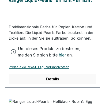
Ranger Liquid-Pearls · Brilliant - Brilliant
Dreidimensionale Farbe für Papier, Karton und
Textilien. Die Liquid Pearls Farbe trocknet in der
Dicke auf, in der Sie sie auftragen. So können
Sie mit kleinen, dicken Tropfen Ihr Motiv
Um dieses Produkt zu bestellen,
verzieren. Mit der besonders feinen Spitze des
melden Sie sich bitte
hier
an.
Farbfläschchens können Sie dünne Linien und
feine Tropfen auf Ihr Motiv bringen. Mit ein
wenig Wasser verdünnt, erhalten Sie einen
Preise exkl. MwSt. zzgl. Versandkosten
schönen Farbton zum Kolorieren Ihrer
Kartenidee. Die Trockenzeit der Farbe variiert, je
Details
nach Dicke des Farbauftrags und des
Untergrundes. Sie sollten etwa 2-3 Stunden
Trockenzeit einplanen. Zum Verzieren von
Textilien waschen Sie den Stoff vor und lassen