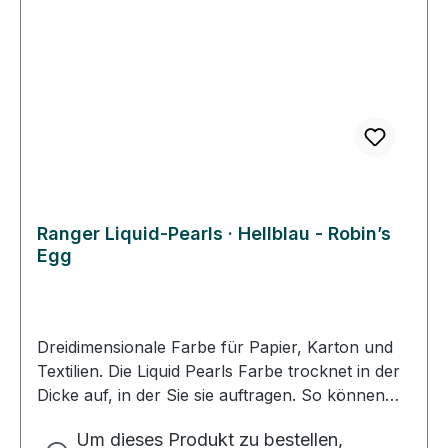
die Farbe vor der ersten Handwäsche 72
Stunden trocknen.
Ranger Liquid-Pearls · Hellblau - Robin’s
Egg
Dreidimensionale Farbe für Papier, Karton und
Textilien. Die Liquid Pearls Farbe trocknet in der
Dicke auf, in der Sie sie auftragen. So können
Sie mit kleinen, dicken Tropfen Ihr Motiv
Um dieses Produkt zu bestellen,
verzieren. Mit der besonders feinen Spitze des