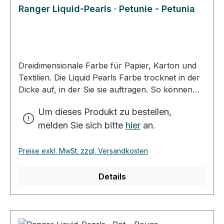
Ranger Liquid-Pearls · Petunie - Petunia
Dreidimensionale Farbe für Papier, Karton und
Textilien. Die Liquid Pearls Farbe trocknet in der
Dicke auf, in der Sie sie auftragen. So können
Sie mit kleinen, dicken Tropfen Ihr Motiv
Um dieses Produkt zu bestellen,
verzieren. Mit der besonders feinen Spitze des
melden Sie sich bitte
hier
an.
Farbfläschchens können Sie dünne Linien und
feine Tropfen auf Ihr Motiv bringen. Mit ein
wenig Wasser verdünnt, erhalten Sie einen
Preise exkl. MwSt. zzgl. Versandkosten
schönen Farbton zum Kolorieren Ihrer
Kartenidee. Die Trockenzeit der Farbe variiert, je
Details
nach Dicke des Farbauftrags und des
Untergrundes. Sie sollten etwa 2-3 Stunden
Trockenzeit einplanen. Zum Verzieren von
Textilien waschen Sie den Stoff vor und lassen