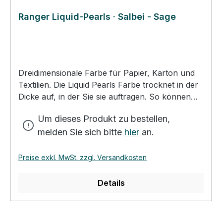
Ranger Liquid-Pearls · Salbei - Sage
Dreidimensionale Farbe für Papier, Karton und
Textilien. Die Liquid Pearls Farbe trocknet in der
Dicke auf, in der Sie sie auftragen. So können
Sie mit kleinen, dicken Tropfen Ihr Motiv
Um dieses Produkt zu bestellen,
verzieren. Mit der besonders feinen Spitze des
melden Sie sich bitte
hier
an.
Farbfläschchens können Sie dünne Linien und
feine Tropfen auf Ihr Motiv bringen. Mit ein
wenig Wasser verdünnt, erhalten Sie einen
Preise exkl. MwSt. zzgl. Versandkosten
schönen Farbton zum Kolorieren Ihrer
Kartenidee. Die Trockenzeit der Farbe variiert, je
Details
nach Dicke des Farbauftrags und des
Untergrundes. Sie sollten etwa 2-3 Stunden
Trockenzeit einplanen. Zum Verzieren von