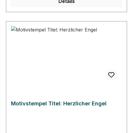
Details
dämpfenden Schicht auf einen Griff geklebt.
Dieser Griff besteht aus einem lackierten
Buchenholzklötzchen, das das Motiv in original
Größe zeigt. Bei der Stempelmontage wird das
Stempelgummi so ausgerichtet, dass das Gummi
genau unter dem Abbild auf dem Klotz klebt. So
können Sie immer gerade und passgenau
stempeln. • Die Heindesign Stempel lassen sich
mit Wasser reinigen, sollten aber schnell
abgetrocknet werden. • Die Heindesign Stempel
sind für Papier und für den Stoffdruck geeignet.
Motivstempel Titel: Herzlicher Engel