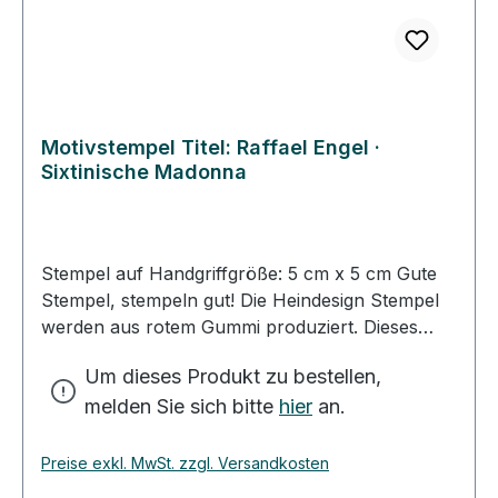
abgetrocknet werden. • Die Heindesign Stempel
sind für Papier und für den Stoffdruck geeignet.
Motivstempel Titel: Raffael Engel ·
Sixtinische Madonna
Stempel auf Handgriffgröße: 5 cm x 5 cm Gute
Stempel, stempeln gut! Die Heindesign Stempel
werden aus rotem Gummi produziert. Dieses
Gummi - das aus natürlichem Kautschuk
Um dieses Produkt zu bestellen,
hergestellt wurde - garantiert einen feinen,
melden Sie sich bitte
hier
an.
detailreichen Abdruck und eine extrem lange
Lebensdauer des Stempels. Das Stempelmotiv
wird mit Hitze und Druck in das Gummi gepresst
Preise exkl. MwSt. zzgl. Versandkosten
(vulkanisiert). Für eine gute Handhabung der