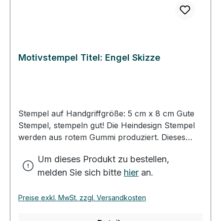
Motivstempel Titel: Engel Skizze
Stempel auf Handgriffgröße: 5 cm x 8 cm Gute
Stempel, stempeln gut! Die Heindesign Stempel
werden aus rotem Gummi produziert. Dieses
Gummi - das aus natürlichem Kautschuk
Um dieses Produkt zu bestellen,
hergestellt wurde - garantiert einen feinen,
melden Sie sich bitte
hier
an.
detailreichen Abdruck und eine extrem lange
Lebensdauer des Stempels. Das Stempelmotiv
wird mit Hitze und Druck in das Gummi gepresst
Preise exkl. MwSt. zzgl. Versandkosten
(vulkanisiert). Für eine gute Handhabung der
Stempel wird das Stempelgummi mit einer