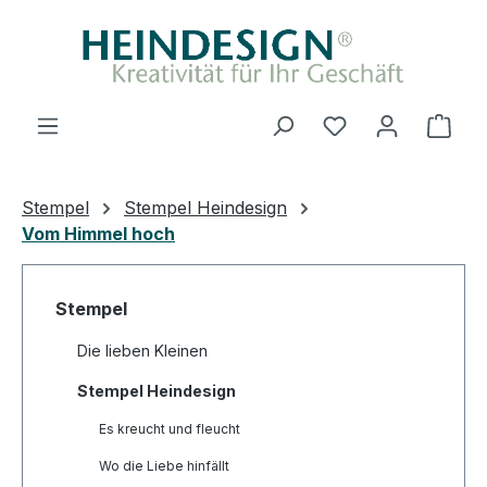
Zum Hauptinhalt springen
Du hast 0 Produ
Ware
Stempel
Stempel Heindesign
Vom Himmel hoch
Stempel
Die lieben Kleinen
Stempel Heindesign
Es kreucht und fleucht
Wo die Liebe hinfällt