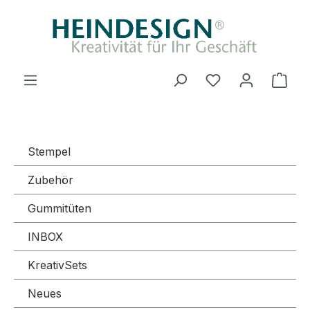
Zum Hauptinhalt springen
Du hast 0 Produ
Ware
Stempel
Zubehör
Gummitüten
INBOX
KreativSets
Neues