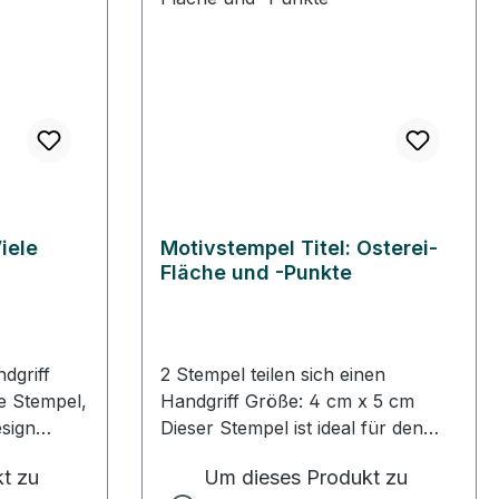
iele
Motivstempel Titel: Osterei-
Fläche und -Punkte
dgriff
2 Stempel teilen sich einen
Handgriff Größe: 4 cm x 5 cm
esign
Dieser Stempel ist ideal für den
tem Gummi
Stempelwinkel. Gute Stempel,
t zu
Um dieses Produkt zu
i - das
stempeln gut! Die Heindesign