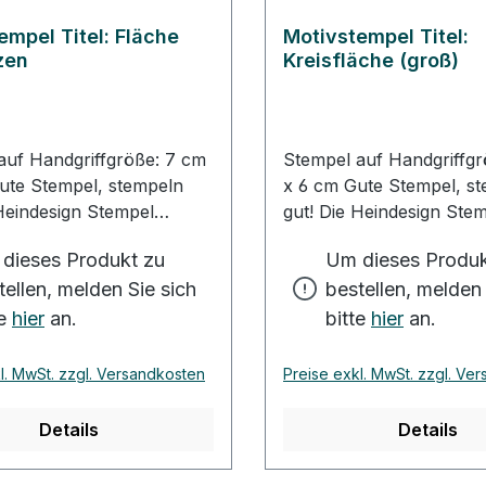
ie immer gerade und
empel Titel: Fläche
Motivstempel Titel:
stempeln. • Die
zen
Kreisfläche (groß)
gn Stempel lassen sich mit
inigen, sollten aber
bgetrocknet werden. •
design Stempel sind für
auf Handgriffgröße: 7 cm
Stempel auf Handgriffgr
nd für den Stoffdruck
x 6 cm Gute Stempel, stempeln
 Heindesign Stempel
gut! Die Heindesign Ste
aus rotem Gummi
werden aus rotem Gum
dieses Produkt zu
Um dieses Produk
rt. Dieses Gummi - das
produziert. Dieses Gumm
tellen, melden Sie sich
bestellen, melden 
rlichem Kautschuk
aus natürlichem Kautsc
lt wurde - garantiert
hergestellt wurde - garan
te
hier
an.
bitte
hier
an.
nen, detailreichen
einen feinen, detailreich
und eine extrem lange
Abdruck und eine extre
l. MwSt. zzgl. Versandkosten
Preise exkl. MwSt. zzgl. Ve
uer des Stempels. Das
Lebensdauer des Stempe
otiv wird mit Hitze und
Stempelmotiv wird mit H
Details
Details
 das Gummi gepresst
Druck in das Gummi gep
iert). Für eine gute
(vulkanisiert). Für eine g