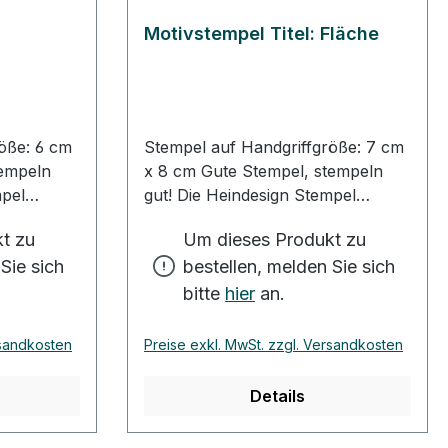
Motivstempel Titel: Fläche
öße: 6 cm
Stempel auf Handgriffgröße: 7 cm
x 8 cm Gute Stempel, stempeln
mpel
gut! Die Heindesign Stempel
mi
werden aus rotem Gummi
t zu
Um dieses Produkt zu
i - das
produziert. Dieses Gummi - das
Sie sich
bestellen, melden Sie sich
huk
aus natürlichem Kautschuk
tiert
hergestellt wurde - garantiert
bitte
hier
an.
en
einen feinen, detailreichen
m lange
Abdruck und eine extrem lange
rsandkosten
Preise exkl. MwSt. zzgl. Versandkosten
ls. Das
Lebensdauer des Stempels. Das
itze und
Stempelmotiv wird mit Hitze und
Details
resst
Druck in das Gummi gepresst
ute
(vulkanisiert). Für eine gute