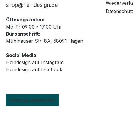
Wiederverk
Stempelg
shop@heindesign.de
dass das
Datenschut
Abbild au
Öffnungszeiten:
können S
Mo-Fr 09:00 - 17:00 Uhr
passgenau 
Büroanschrift:
Heindesi
Mühlhauser Str. 8A, 58091 Hagen
Wasser re
schnell a
Social Media:
Die Hein
Heindesign auf Instagram
Papier u
Heindesign auf facebook
geeignet.
Vertrag widerrufen