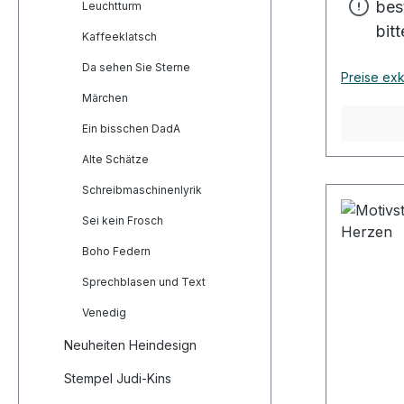
bes
Gummi - 
Leuchtturm
Kautschu
bit
Kaffeeklatsch
garantier
Da sehen Sie Sterne
detailre
Preise exk
extrem l
Märchen
Stempels
Ein bisschen DadA
mit Hitz
gepresst 
Alte Schätze
gute Han
Schreibmaschinenlyrik
wird das
Sei kein Frosch
dämpfend
Griff gek
Boho Federn
aus eine
Sprechblasen und Text
Buchenho
Motiv in o
Venedig
der Stem
Neuheiten Heindesign
Stempelg
dass das
Stempel Judi-Kins
Abbild au