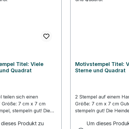
empel Titel: Viele
Motivstempel Titel: V
und Quadrat
Sterne und Quadrat
 teilen sich einen
2 Stempel auf einem Han
f Größe: 7 cm x 7 cm
Größe: 7 cm x 7 cm Gute Stempel,
mpel, stempeln gut! Die
stempeln gut! Die Heind
gn Stempel werden aus
Stempel werden aus ro
dieses Produkt zu
Um dieses Produk
mmi produziert. Dieses
produziert. Dieses Gumm