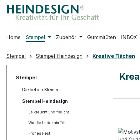
m Hauptinhalt springen
Zur Suche springen
Zur Hauptnavigation springen
Home
Stempel
Zubehör
Gummitüten
INBOX
Stempel
Stempel Heindesign
Kreative Flächen
Krea
Stempel
Die lieben Kleinen
Stempel Heindesign
Es kreucht und fleucht
Wo die Liebe hinfällt
Frohes Fest