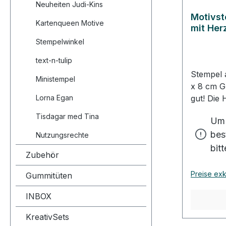
Neuheiten Judi-Kins
können S
Motivst
passgenau 
Kartenqueen Motive
mit Her
Heindesi
Stempelwinkel
Wasser re
schnell a
text-n-tulip
Die Hein
Stempel 
Ministempel
Papier u
x 8 cm Gute Stempel, stempeln
geeignet.
Lorna Egan
gut! Die
werden 
Tisdagar med Tina
Um 
produzie
bes
aus natü
Nutzungsrechte
hergestel
bit
Zubehör
einen fei
Abdruck 
Preise exk
Gummitüten
Lebensda
Stempelm
INBOX
Druck in
KreativSets
(vulkanis