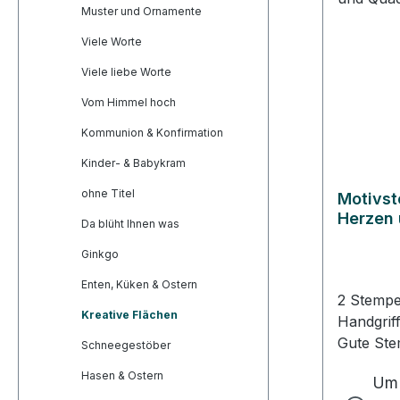
Muster und Ornamente
Viele Worte
Viele liebe Worte
Vom Himmel hoch
Kommunion & Konfirmation
Kinder- & Babykram
ohne Titel
Motivst
Herzen 
Da blüht Ihnen was
Ginkgo
Enten, Küken & Ostern
2 Stempel
Kreative Flächen
Handgrif
Gute Ste
Schneegestöber
Heindesi
Hasen & Ostern
Um 
rotem Gu