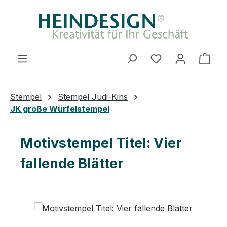
Zum Hauptinhalt springen
Du hast 0 Produ
Ware
Stempel
Stempel Judi-Kins
JK große Würfelstempel
Motivstempel Titel: Vier
fallende Blätter
Bildergalerie überspringen