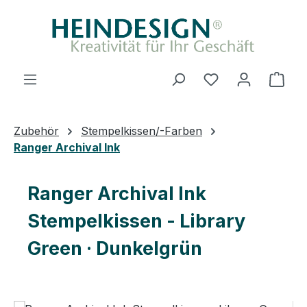
Zum Hauptinhalt springen
Du hast 0 Produ
Ware
Zubehör
Stempelkissen/-Farben
Ranger Archival Ink
Ranger Archival Ink
Stempelkissen - Library
Green · Dunkelgrün
Bildergalerie überspringen