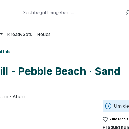
KreativSets
Neues
l Ink
ill - Pebble Beach · Sand
Um die
Zum Merkze
Produktnu