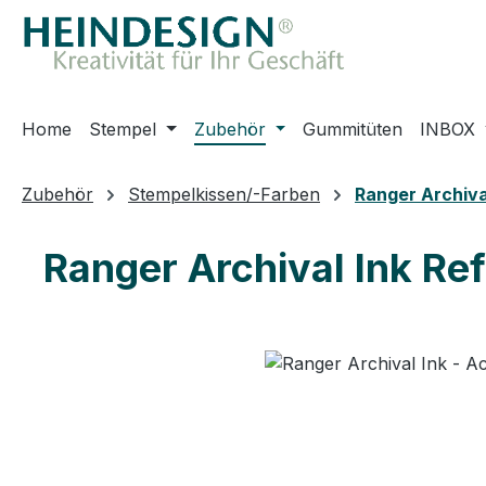
m Hauptinhalt springen
Zur Suche springen
Zur Hauptnavigation springen
Home
Stempel
Zubehör
Gummitüten
INBOX
Zubehör
Stempelkissen/-Farben
Ranger Archiva
Ranger Archival Ink Ref
Bildergalerie überspringen