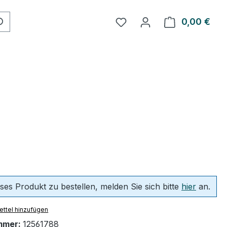
Du hast 0 Produkte auf 
0,00 €
Ware
ses Produkt zu bestellen, melden Sie sich bitte
hier
an.
ttel hinzufügen
mmer:
12561788