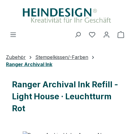
Zum Hauptinhalt springen
Du hast 0 Produ
Ware
Zubehör
Stempelkissen/-Farben
Ranger Archival Ink
Ranger Archival Ink Refill -
Light House · Leuchtturm
Rot
Bildergalerie überspringen