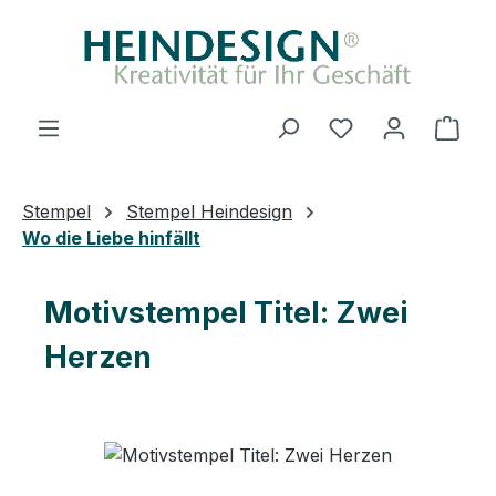
Zum Hauptinhalt springen
Du hast 0 Produ
Ware
Stempel
Stempel Heindesign
Wo die Liebe hinfällt
Motivstempel Titel: Zwei
Herzen
Bildergalerie überspringen