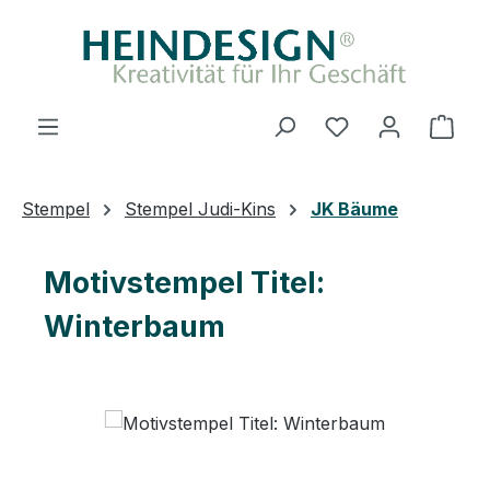
Zum Hauptinhalt springen
Du hast 0 Produ
Ware
Stempel
Stempel Judi-Kins
JK Bäume
Motivstempel Titel:
Winterbaum
Bildergalerie überspringen