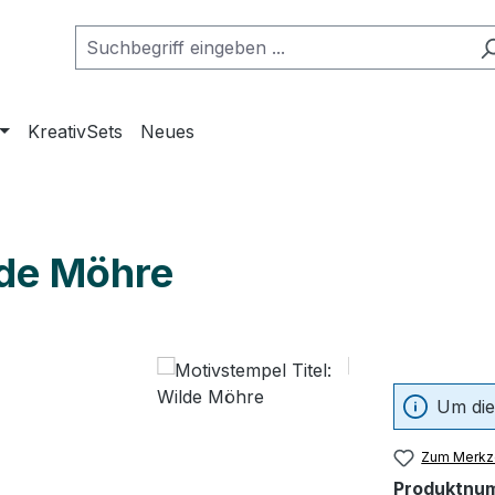
KreativSets
Neues
lde Möhre
Um die
Zum Merkze
Produktnu