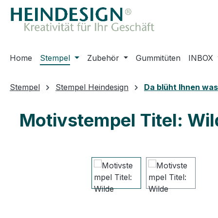
m Hauptinhalt springen
Zur Suche springen
Zur Hauptnavigation springen
Home
Stempel
Zubehör
Gummitüten
INBOX
Stempel
Stempel Heindesign
Da blüht Ihnen was
Motivstempel Titel: Wi
Bildergalerie überspringen