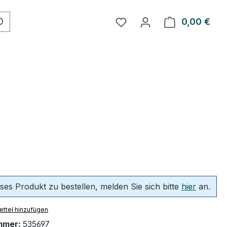
Du hast 0 Produkte auf 
0,00 €
Ware
ses Produkt zu bestellen, melden Sie sich bitte
hier
an.
ttel hinzufügen
mmer:
535697