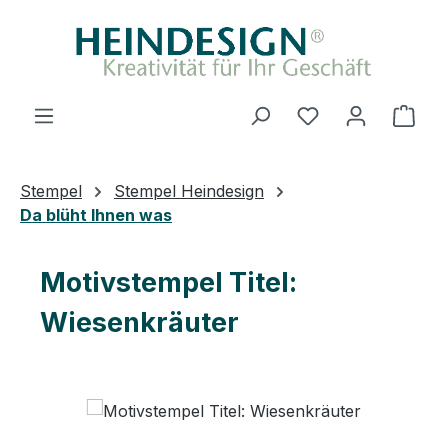
Zum Hauptinhalt springen
Du hast 0 Produ
Ware
Stempel
Stempel Heindesign
Da blüht Ihnen was
Motivstempel Titel:
Wiesenkräuter
Bildergalerie überspringen