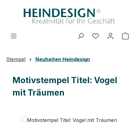
Zum Hauptinhalt springen
Du hast 0 Produ
Ware
Stempel
Neuheiten Heindesign
Motivstempel Titel: Vogel
mit Träumen
Bildergalerie überspringen