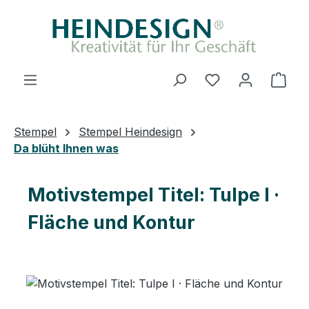
Zum Hauptinhalt springen
Ware
Stempel
Stempel Heindesign
Da blüht Ihnen was
Motivstempel Titel: Tulpe I ·
Fläche und Kontur
Bildergalerie überspringen