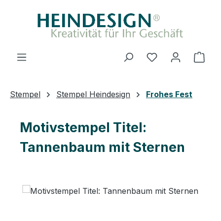
Zum Hauptinhalt springen
Du hast 0 Produ
Ware
Stempel
Stempel Heindesign
Frohes Fest
Motivstempel Titel:
Tannenbaum mit Sternen
Bildergalerie überspringen