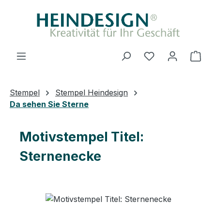
Zum Hauptinhalt springen
Du hast 0 Produ
Ware
Stempel
Stempel Heindesign
Da sehen Sie Sterne
Motivstempel Titel:
Sternenecke
Bildergalerie überspringen