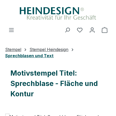
Zum Hauptinhalt springen
Du hast 0 Produ
Ware
Stempel
Stempel Heindesign
Sprechblasen und Text
Motivstempel Titel:
Sprechblase - Fläche und
Kontur
Bildergalerie überspringen