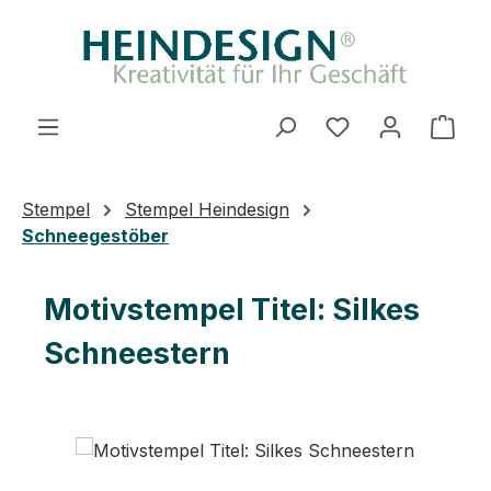
Zum Hauptinhalt springen
Du hast 0 Produ
Ware
Stempel
Stempel Heindesign
Schneegestöber
Motivstempel Titel: Silkes
Schneestern
Bildergalerie überspringen