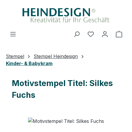
Zum Hauptinhalt springen
Ware
Stempel
Stempel Heindesign
Kinder- & Babykram
Motivstempel Titel: Silkes
Fuchs
Bildergalerie überspringen