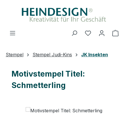
Zum Hauptinhalt springen
Du hast 0 Produ
Ware
Stempel
Stempel Judi-Kins
JK Insekten
Motivstempel Titel:
Schmetterling
Bildergalerie überspringen