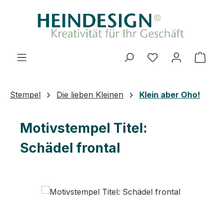
Zum Hauptinhalt springen
Du hast 0 Produ
Ware
Stempel
Die lieben Kleinen
Klein aber Oho!
Motivstempel Titel:
Schädel frontal
Bildergalerie überspringen