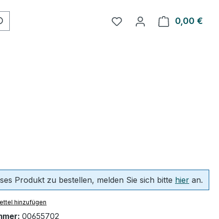
Du hast 0 Produkte auf 
0,00 €
Ware
ses Produkt zu bestellen, melden Sie sich bitte
hier
an.
ttel hinzufügen
mmer:
00655702