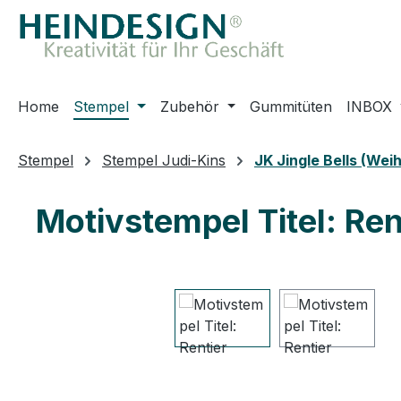
m Hauptinhalt springen
Zur Suche springen
Zur Hauptnavigation springen
Home
Stempel
Zubehör
Gummitüten
INBOX
Stempel
Stempel Judi-Kins
JK Jingle Bells (We
Motivstempel Titel: Ren
Bildergalerie überspringen