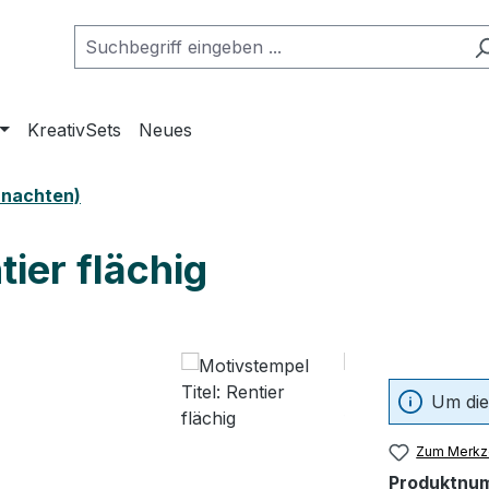
KreativSets
Neues
ihnachten)
tier flächig
Um die
Zum Merkze
Produktnu