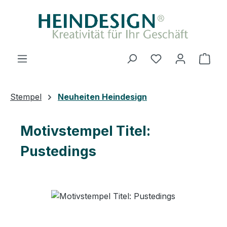
Zum Hauptinhalt springen
Du hast 0 Produ
Ware
Stempel
Neuheiten Heindesign
Motivstempel Titel:
Pustedings
Bildergalerie überspringen