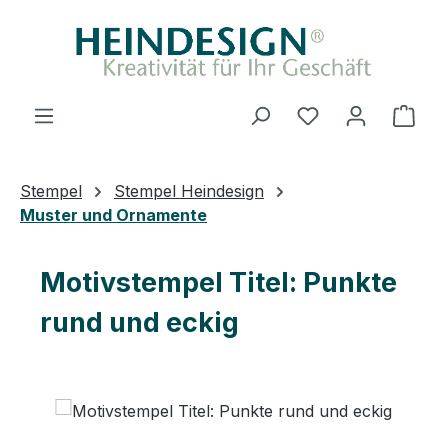
Zum Hauptinhalt springen
Du hast 0 Produ
Ware
Stempel
Stempel Heindesign
Muster und Ornamente
Motivstempel Titel: Punkte
rund und eckig
Bildergalerie überspringen