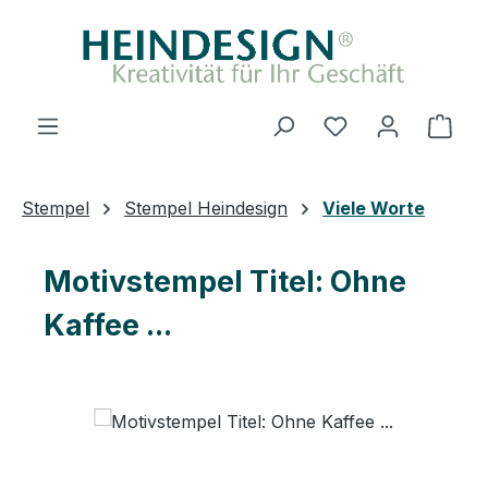
Zum Hauptinhalt springen
Du hast 0 Produ
Ware
Stempel
Stempel Heindesign
Viele Worte
Motivstempel Titel: Ohne
Kaffee ...
Bildergalerie überspringen