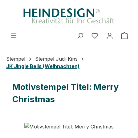
Zum Hauptinhalt springen
Du hast 0 Produ
Ware
Stempel
Stempel Judi-Kins
JK Jingle Bells (Weihnachten)
Motivstempel Titel: Merry
Christmas
Bildergalerie überspringen