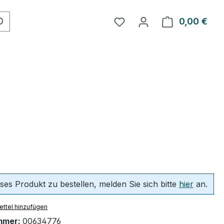
Du hast 0 Produkte auf 
0,00 €
Ware
ses Produkt zu bestellen, melden Sie sich bitte
hier
an.
ttel hinzufügen
mmer:
00634776