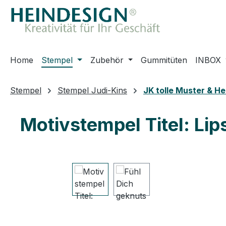
m Hauptinhalt springen
Zur Suche springen
Zur Hauptnavigation springen
Home
Stempel
Zubehör
Gummitüten
INBOX
Stempel
Stempel Judi-Kins
JK tolle Muster & H
Motivstempel Titel: Lip
Bildergalerie überspringen