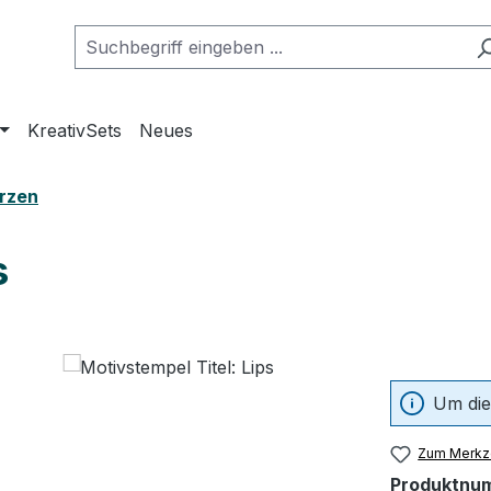
KreativSets
Neues
erzen
s
Um die
Zum Merkze
Produktnu