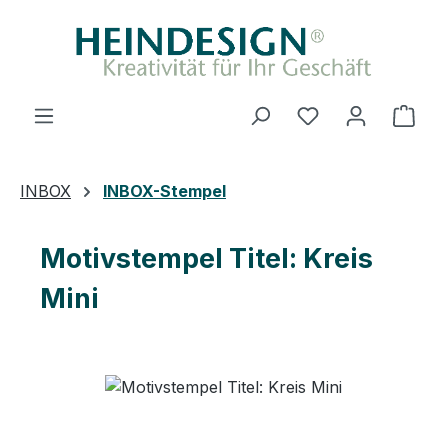
Zum Hauptinhalt springen
Du hast 0 Produ
Ware
INBOX
INBOX-Stempel
Motivstempel Titel: Kreis
Mini
Bildergalerie überspringen