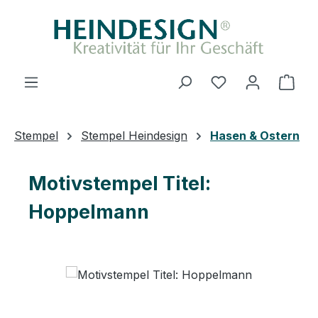
Zum Hauptinhalt springen
Du hast 0 Produ
Ware
Stempel
Stempel Heindesign
Hasen & Ostern
Motivstempel Titel:
Hoppelmann
Bildergalerie überspringen