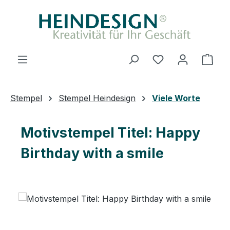
Zum Hauptinhalt springen
Du hast 0 Produ
Ware
Stempel
Stempel Heindesign
Viele Worte
Motivstempel Titel: Happy
Birthday with a smile
Bildergalerie überspringen