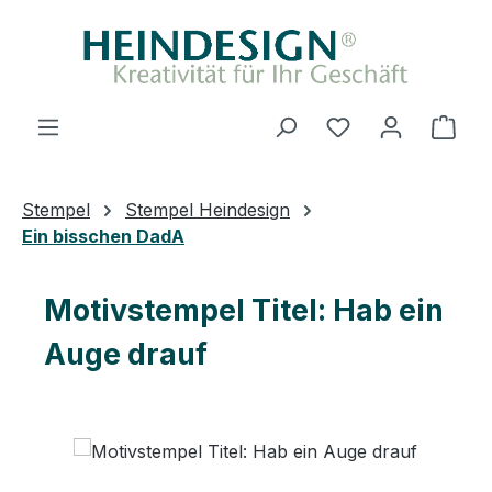
Zum Hauptinhalt springen
Du hast 0 Produ
Ware
Stempel
Stempel Heindesign
Ein bisschen DadA
Motivstempel Titel: Hab ein
Auge drauf
Bildergalerie überspringen