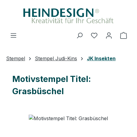
Zum Hauptinhalt springen
Du hast 0 Produ
Ware
Stempel
Stempel Judi-Kins
JK Insekten
Motivstempel Titel:
Grasbüschel
Bildergalerie überspringen