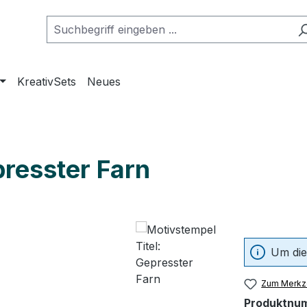
KreativSets
Neues
presster Farn
Um die
Zum Merkze
Produktnu