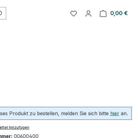
Du hast 0 Produkte auf 
0,00 €
Ware
ses Produkt zu bestellen, melden Sie sich bitte
hier
an.
ttel hinzufügen
mmer:
00600400