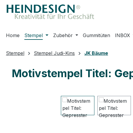
m Hauptinhalt springen
Zur Suche springen
Zur Hauptnavigation springen
Home
Stempel
Zubehör
Gummitüten
INBOX
Stempel
Stempel Judi-Kins
JK Bäume
Motivstempel Titel: Ge
Bildergalerie überspringen