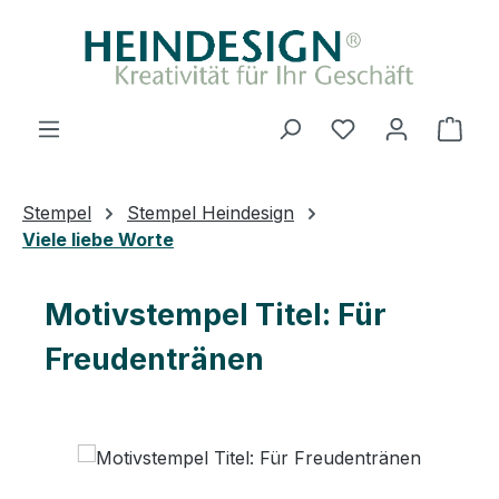
Zum Hauptinhalt springen
Du hast 0 Produ
Ware
Stempel
Stempel Heindesign
Viele liebe Worte
Motivstempel Titel: Für
Freudentränen
Bildergalerie überspringen