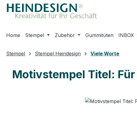
m Hauptinhalt springen
Zur Suche springen
Zur Hauptnavigation springen
Home
Stempel
Zubehör
Gummitüten
INBOX
Stempel
Stempel Heindesign
Viele Worte
Motivstempel Titel: Für
Bildergalerie überspringen