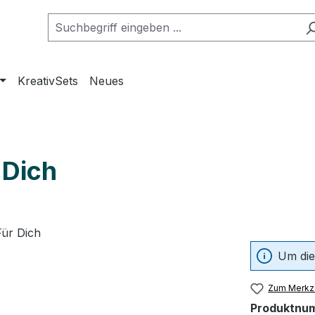
KreativSets
Neues
 Dich
Um die
Zum Merkze
Produktnu