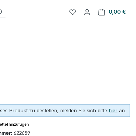
0,00 €
Ware
ses Produkt zu bestellen, melden Sie sich bitte
hier
an.
ttel hinzufügen
mmer:
622659