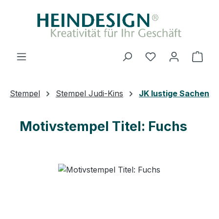
Zum Hauptinhalt springen
Du hast 0 Produ
Ware
Stempel
Stempel Judi-Kins
JK lustige Sachen
Motivstempel Titel: Fuchs
Bildergalerie überspringen