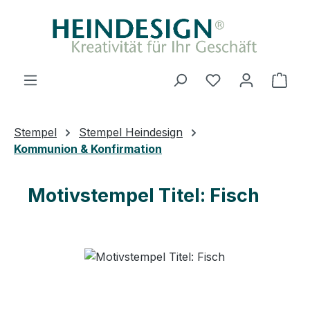
Zum Hauptinhalt springen
Du hast 0 Produ
Ware
Stempel
Stempel Heindesign
Kommunion & Konfirmation
Motivstempel Titel: Fisch
Bildergalerie überspringen