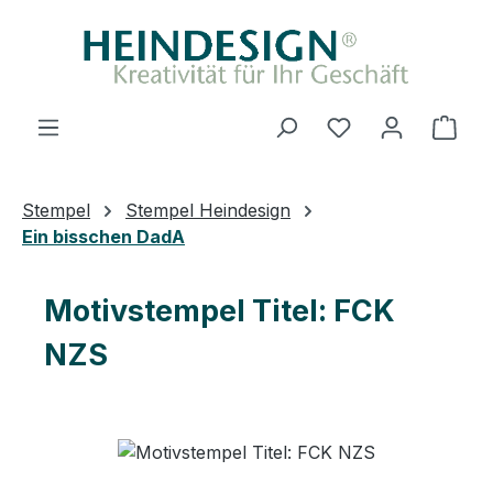
Zum Hauptinhalt springen
Du hast 0 Produ
Ware
Stempel
Stempel Heindesign
Ein bisschen DadA
Motivstempel Titel: FCK
NZS
Bildergalerie überspringen