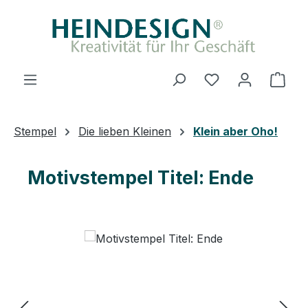
Zum Hauptinhalt springen
Du hast 0 Produ
Ware
Stempel
Die lieben Kleinen
Klein aber Oho!
Motivstempel Titel: Ende
Bildergalerie überspringen