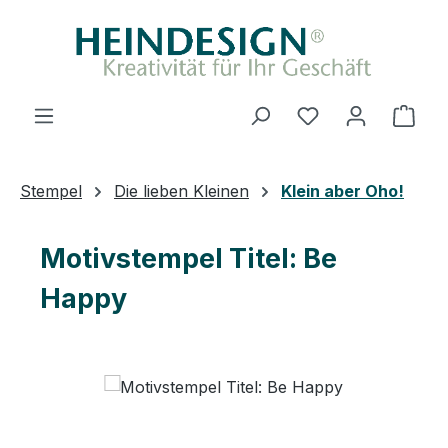
Zum Hauptinhalt springen
Du hast 0 Produ
Ware
Stempel
Die lieben Kleinen
Klein aber Oho!
Motivstempel Titel: Be
Happy
Bildergalerie überspringen