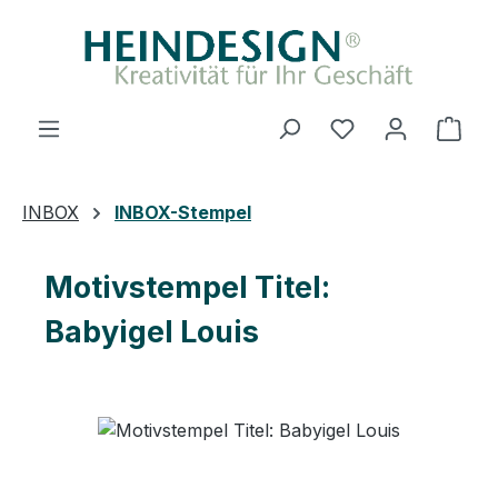
Zum Hauptinhalt springen
Du hast 0 Produ
Ware
INBOX
INBOX-Stempel
Motivstempel Titel:
Babyigel Louis
Bildergalerie überspringen