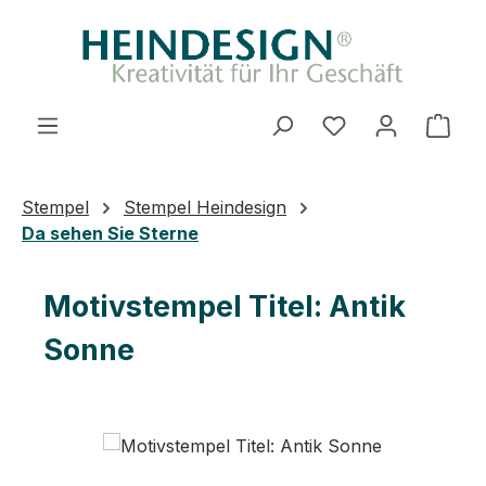
Zum Hauptinhalt springen
Du hast 0 Produ
Ware
Stempel
Stempel Heindesign
Da sehen Sie Sterne
Motivstempel Titel: Antik
Sonne
Bildergalerie überspringen