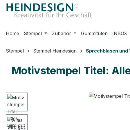
m Hauptinhalt springen
Zur Suche springen
Zur Hauptnavigation springen
Home
Stempel
Zubehör
Gummitüten
INBOX
Stempel
Stempel Heindesign
Sprechblasen und 
Motivstempel Titel: All
Bildergalerie überspringen