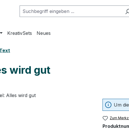
KreativSets
Neues
Text
es wird gut
Um die
Zum Merkze
Produktnu