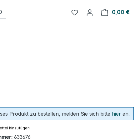
0,00 €
Ware
ses Produkt zu bestellen, melden Sie sich bitte
hier
an.
ttel hinzufügen
mmer:
633676