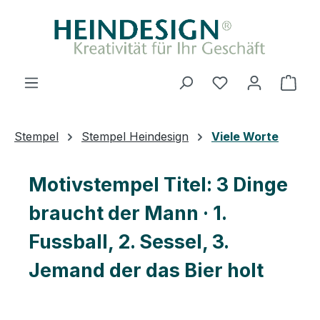
Zum Hauptinhalt springen
Du hast 0 Produ
Ware
Stempel
Stempel Heindesign
Viele Worte
Motivstempel Titel: 3 Dinge
braucht der Mann · 1.
Fussball, 2. Sessel, 3.
Jemand der das Bier holt
Bildergalerie überspringen