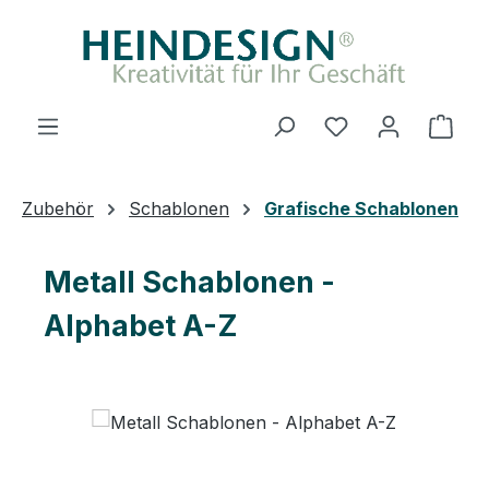
Zum Hauptinhalt springen
Du hast 0 Produ
Ware
Zubehör
Schablonen
Grafische Schablonen
Metall Schablonen -
Alphabet A-Z
Bildergalerie überspringen