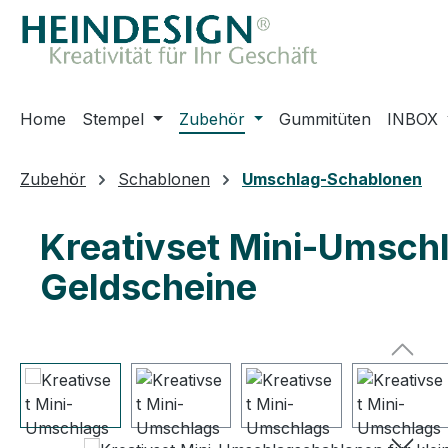
m Hauptinhalt springen
Zur Suche springen
Zur Hauptnavigation springen
Home
Stempel
Zubehör
Gummitüten
INBOX
Zubehör
Schablonen
Umschlag-Schablonen
Kreativset Mini-Umschl
Geldscheine
Bildergalerie überspringen