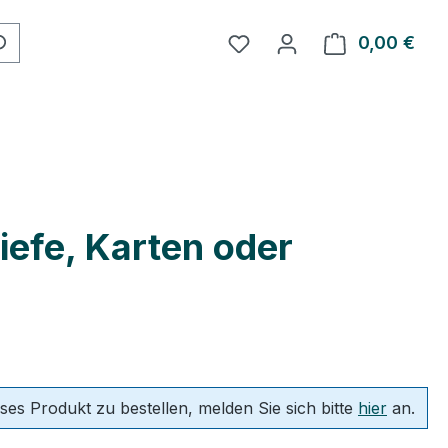
Du hast 0 Produkte auf 
0,00 €
Ware
iefe, Karten oder
ses Produkt zu bestellen, melden Sie sich bitte
hier
an.