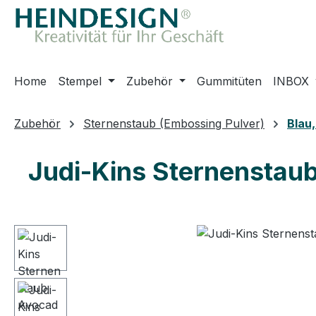
m Hauptinhalt springen
Zur Suche springen
Zur Hauptnavigation springen
Home
Stempel
Zubehör
Gummitüten
INBOX
Zubehör
Sternenstaub (Embossing Pulver)
Blau,
Judi-Kins Sternenstaub
Bildergalerie überspringen