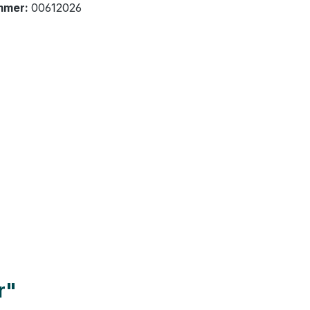
mmer:
00612026
r"