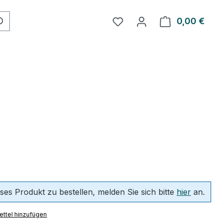
Du hast 0 Produkte auf 
0,00 €
Ware
ses Produkt zu bestellen, melden Sie sich bitte
hier
an.
ttel hinzufügen