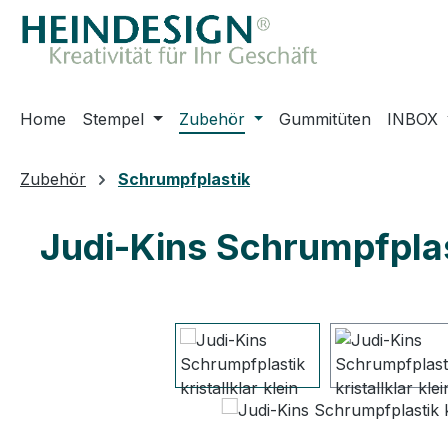
m Hauptinhalt springen
Zur Suche springen
Zur Hauptnavigation springen
Home
Stempel
Zubehör
Gummitüten
INBOX
Zubehör
Schrumpfplastik
Judi-Kins Schrumpfplast
Bildergalerie überspringen