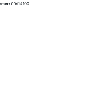
mmer:
00614100