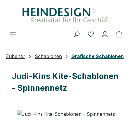
Zum Hauptinhalt springen
Du hast 0 Produ
Ware
Zubehör
Schablonen
Grafische Schablonen
Judi-Kins Kite-Schablonen
- Spinnennetz
Bildergalerie überspringen